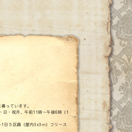
を募っています。
・日・祝月、午前11時～午後6時（1
1日５区画（屋内3x3ｍ）フリース