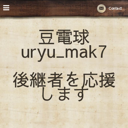
Contact
豆電球
uryu_mak7
後継者を応援
します