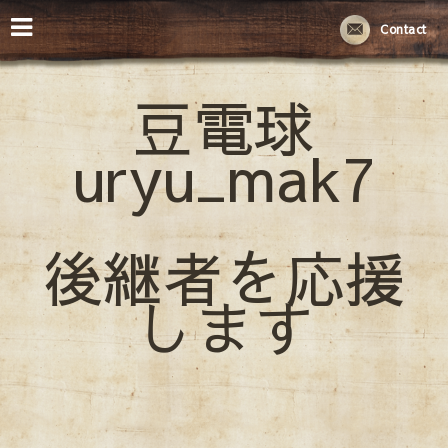
Contact
豆電球
uryu_mak7
後継者を応援
します