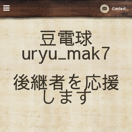
Contact
豆電球
uryu_mak7
後継者を応援
します