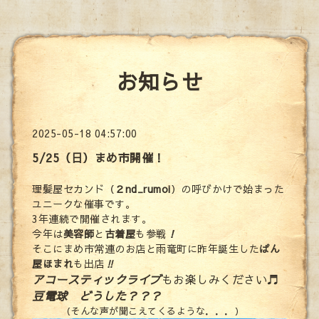
お知らせ
2025-05-18 04:57:00
5/25（日）まめ市開催！
理髪屋セカンド（
２nd_rumoi
）の呼びかけで始まった
ユニークな催事です。
3年連続で開催されます。
今年は
美容師
と
古着屋
も参戦
！
そこにまめ市常連のお店と雨竜町に昨年誕生した
ぱん
屋ほまれ
も出店
‼
アコースティックライブ
もお楽しみください
♬
豆電球 どうした？？？
（そんな声が聞こえてくるような．．．）