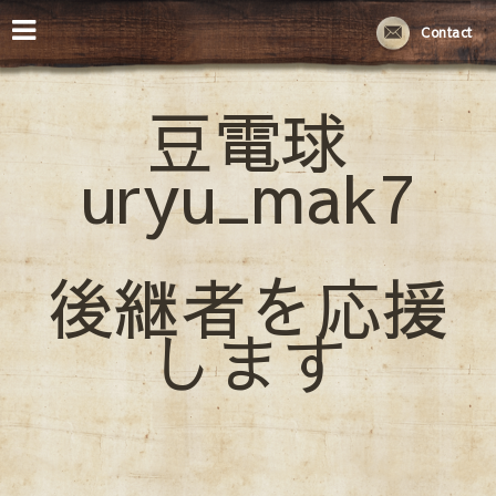
Contact
豆電球
uryu_mak7
後継者を応援
します