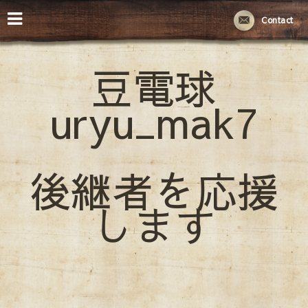
Contact
豆電球
uryu_mak7
後継者を応援
します