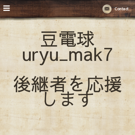
Contact
豆電球
uryu_mak7
後継者を応援
します