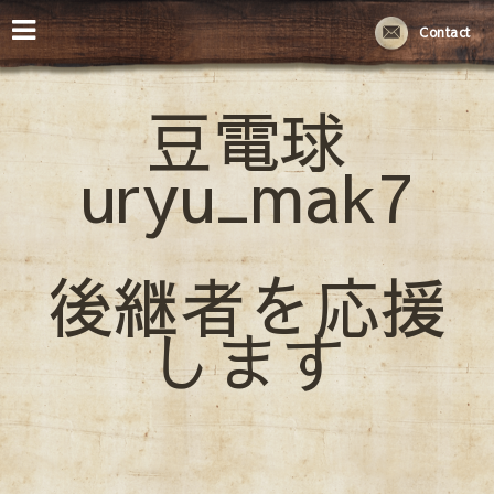
Contact
豆電球
uryu_mak7
後継者を応援
します