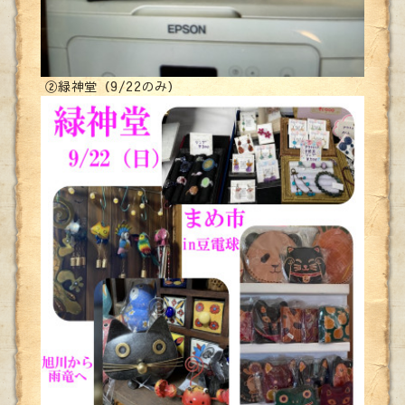
②緑神堂（9/22のみ）