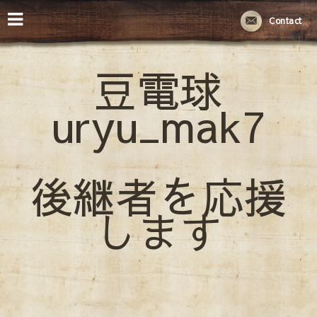
Contact
豆電球
uryu_mak7
後継者を応援
します