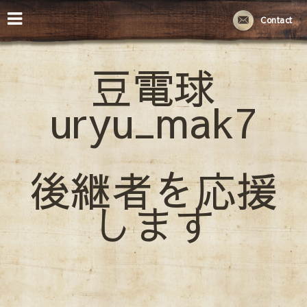
Contact
豆電球
uryu_mak7
後継者を応援
します